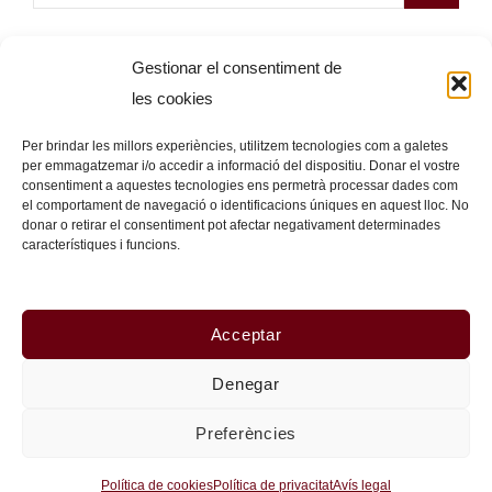
Gestionar el consentiment de
CATEGORIES
les cookies
Blogs i Webs d’interès
(1)
Per brindar les millors experiències, utilitzem tecnologies com a galetes
per emmagatzemar i/o accedir a informació del dispositiu. Donar el vostre
Exposicions
(6)
consentiment a aquestes tecnologies ens permetrà processar dades com
Grans fotògrafs
(6)
el comportament de navegació o identificacions úniques en aquest lloc. No
donar o retirar el consentiment pot afectar negativament determinades
Història de la fotografia
(4)
característiques i funcions.
SEGUEIX-ME
Acceptar
Denegar
Preferències
Política de cookies
Política de privacitat
Avís legal