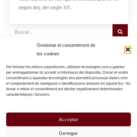
segon terç del segle XX,
Gestionar el consentiment de
les cookies
CATEGORIES
Per brindar les millors experiències, utilitzem tecnologies com a galetes
per emmagatzemar i/o accedir a informació del dispositiu. Donar el vostre
Blogs i Webs d’interès
(1)
consentiment a aquestes tecnologies ens permetrà processar dades com
el comportament de navegació o identificacions úniques en aquest lloc. No
Exposicions
(6)
donar o retirar el consentiment pot afectar negativament determinades
Grans fotògrafs
(6)
característiques i funcions.
Història de la fotografia
(4)
Acceptar
SEGUEIX-ME
Denegar