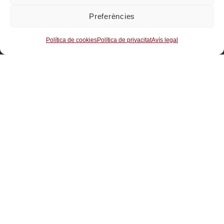
Preferències
Política de cookies
Política de privacitat
Avís legal
Avís legal
Política de privacitat
Política de cookies
info@ramonpanosa.cat
© Ramon Panosa under license