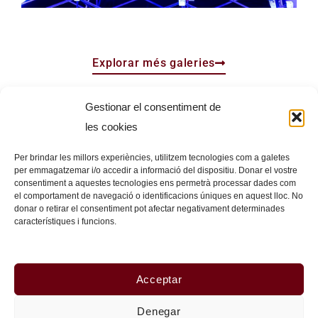
Explorar més galeries
Gestionar el consentiment de
les cookies
Per brindar les millors experiències, utilitzem tecnologies com a galetes
per emmagatzemar i/o accedir a informació del dispositiu. Donar el vostre
Avís legal
Política de privacitat
consentiment a aquestes tecnologies ens permetrà processar dades com
el comportament de navegació o identificacions úniques en aquest lloc. No
donar o retirar el consentiment pot afectar negativament determinades
Política de cookies
característiques i funcions.
info@ramonpanosa.cat
Acceptar
Denegar