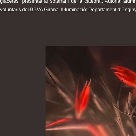
glaceres” presentat al soterrani de la catedral. Autoria: a
voluntaris del BBVA Girona. Il·luminació: Departament d’Enginye