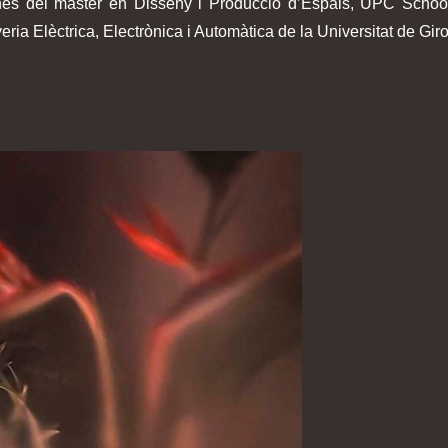
lumnes del màster en Disseny i Producció d’Espais, UPC Scho
ria Elèctrica, Electrònica i Automàtica de la Universitat de Gir