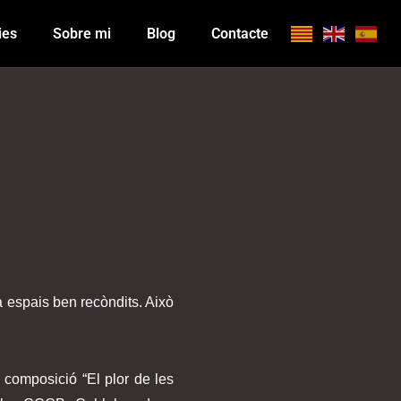
ies
Sobre mi
Blog
Contacte
a espais ben recòndits. Això
 composició “El plor de les